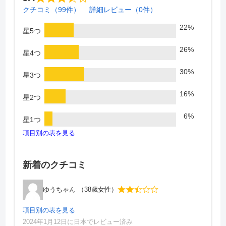
クチコミ（99件）
詳細レビュー（0件）
22%
星5つ
26%
星4つ
30%
星3つ
16%
星2つ
3.4
クチコミ（99件）
詳細レビュー（0件）
6%
星1つ
項目別の表を見る
商品情報
新着のクチコミ
商品名
ディズニー英語システム（DWE）
ゆうちゃん （38歳女性）
提供会社
ワールド・ファミリー株式会社
項目別の表を見る
対象年齢
0～12歳ぐらい
2024年1月12日に日本でレビュー済み