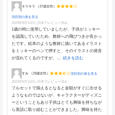
キラキラ （37歳女性）
項目別の表を見る
2023年9月11日に日本でレビュー済み
項目別評価
1歳の時に使用していましたが、子供がミッキー
を認識していたため、教材への飛びつきが良かっ
価格・料金
4
たです。絵本のような教材に描いてあるイラスト
学習効果
3
をミッキーのペンで押すと、そのイラストの発音
サポート体制
5
デザイン性
4
が流れてくるのですが、
続きを読む
すみ （29歳女性）
項目別の表を見る
2023年9月11日に日本でレビュー済み
項目別評価
フルセットで揃えるとなると金額がすぐに出せる
ようなものではないが、キャラクターがディズニ
価格・料金
3
ーということもあり子供はとても興味を持ちなが
学習効果
3
ら英語に取り組むことができました。興味を持た
サポート体制
4