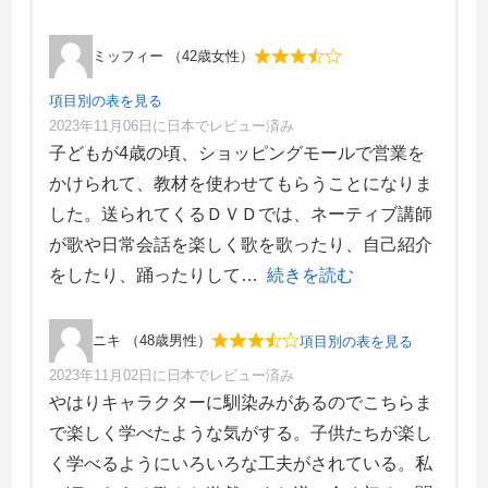
ミッフィー （42歳女性）
項目別の表を見る
2023年11月06日に日本でレビュー済み
項目別評価
子どもが4歳の頃、ショッピングモールで営業を
かけられて、教材を使わせてもらうことになりま
価格・料金
3
した。送られてくるＤＶＤでは、ネーティブ講師
学習効果
3
が歌や日常会話を楽しく歌を歌ったり、自己紹介
サポート体制
4
デザイン性
3
をしたり、踊ったりして
続きを読む
ニキ （48歳男性）
項目別の表を見る
2023年11月02日に日本でレビュー済み
項目別評価
やはりキャラクターに馴染みがあるのでこちらま
で楽しく学べたような気がする。子供たちが楽し
価格・料金
4
く学べるようにいろいろな工夫がされている。私
学習効果
4