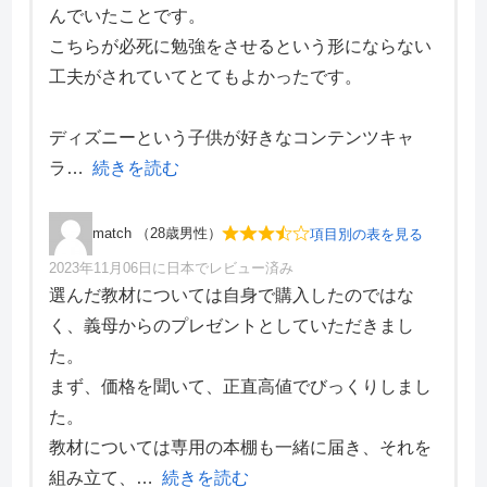
んでいたことです。
価格・料金
4
こちらが必死に勉強をさせるという形にならない
学習効果
5
工夫がされていてとてもよかったです。
サポート体制
5
デザイン性
2
ディズニーという子供が好きなコンテンツキャ
ラ
続きを読む
match （28歳男性）
項目別の表を見る
2023年11月06日に日本でレビュー済み
項目別評価
選んだ教材については自身で購入したのではな
く、義母からのプレゼントとしていただきまし
価格・料金
3
た。
学習効果
4
まず、価格を聞いて、正直高値でびっくりしまし
サポート体制
4
デザイン性
2
た。
教材については専用の本棚も一緒に届き、それを
組み立て、
続きを読む