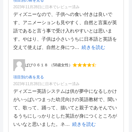
項目別の表を見る
2023年11月28日に日本でレビュー済み
項目別評価
ディズニーなので、子供への食い付きは良いで
す、アニメーションも見やすく、自然と言葉が英
価格・料金
3
語であると言う事で受け入れやすいとは思いま
学習効果
2
す。やはり、子供は小さいうちに日本語と英語を
サポート体制
3
デザイン性
3
交えて使えば、自然と身につ
続きを読む
ぱぴ０６１８ （58歳女性）
項目別の表を見る
2023年11月28日に日本でレビュー済み
項目別評価
ディズニー英語システムは供が夢中になるしかけ
がいっぱいつまった幼児向けの英語教材で、聞い
価格・料金
5
て、歌って、踊って、描いてと親子であそんでい
学習効果
5
るうちにしっかりとした英語が身につくところが
サポート体制
5
デザイン性
4
いいなと思いました。ネ
続きを読む