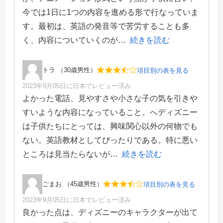
価格・料金
5
今では1日に1つの内容を進める形で行なっていま
学習効果
5
す。最初は、英語の発音等で苦労することも多
サポート体制
5
デザイン性
5
く、内容についていくのが
続きを読む
トラ （30歳男性）
項目別の表を見る
2023年9月05日に日本でレビュー済み
項目別評価
よかった電話、見やすさや小さな子の気を引きや
すいような内容になっていること。へディズニー
価格・料金
3
は子供たちにとっては、興味関心以外の何物でも
学習効果
3
ない。英語教材としてぴったりである。特に悪い
サポート体制
4
デザイン性
3
ところは見当たらないが
続きを読む
ごまお （45歳男性）
項目別の表を見る
2023年9月05日に日本でレビュー済み
項目別評価
良かった点は、ディズニーのキャラクターが出て