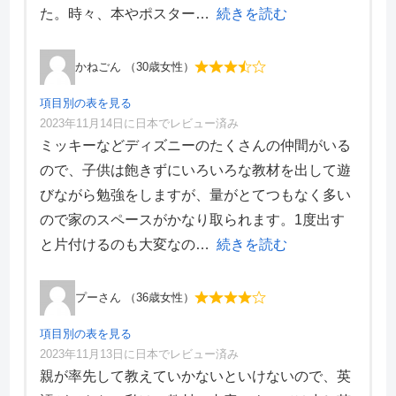
デザイン性
3
た。時々、本やポスター
続きを読む
かねごん （30歳女性）
項目別の表を見る
2023年11月14日に日本でレビュー済み
項目別評価
ミッキーなどディズニーのたくさんの仲間がいる
ので、子供は飽きずにいろいろな教材を出して遊
価格・料金
4
びながら勉強をしますが、量がとてつもなく多い
学習効果
3
ので家のスペースがかなり取られます。1度出す
サポート体制
4
デザイン性
2
と片付けるのも大変なの
続きを読む
プーさん （36歳女性）
項目別の表を見る
2023年11月13日に日本でレビュー済み
項目別評価
親が率先して教えていかないといけないので、英