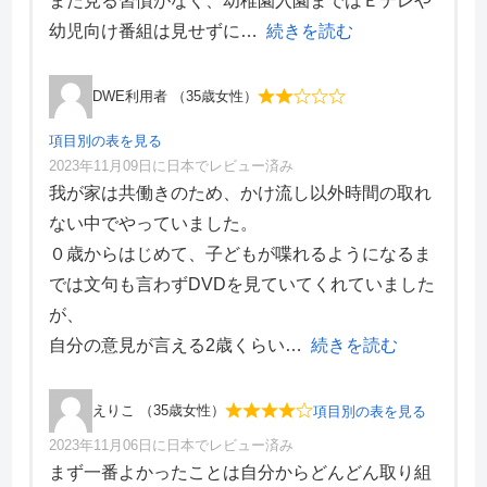
まだ見る習慣がなく、幼稚園入園まではＥテレや
サポート体制
5
デザイン性
3
幼児向け番組は見せずに
続きを読む
DWE利用者 （35歳女性）
項目別の表を見る
2023年11月09日に日本でレビュー済み
項目別評価
我が家は共働きのため、かけ流し以外時間の取れ
ない中でやっていました。
価格・料金
3
０歳からはじめて、子どもが喋れるようになるま
学習効果
1
では文句も言わずDVDを見ていてくれていました
サポート体制
3
デザイン性
1
が、
自分の意見が言える2歳くらい
続きを読む
えりこ （35歳女性）
項目別の表を見る
2023年11月06日に日本でレビュー済み
項目別評価
まず一番よかったことは自分からどんどん取り組