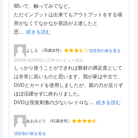
聞いて、触ってみてなど。
学習効果
2
ただインプットは出来てもアウトプットをする場
サポート体制
4
デザイン性
3
所がなくてなかなか英語が上達したと
思
続きを読む
よしえ （35歳女性）
項目別の表を見る
2023年10月03日に日本でレビュー済み
項目別評価
しっかり使うことができれば教材の満足度として
は非常に高いものと思います。我が家は中古で、
価格・料金
4
DVDとカードを使用しましたが、親の力が足りず
学習効果
2
ほぼ活躍せずに終わりました。
サポート体制
4
デザイン性
3
DVDは視覚刺激の少ないレトロな
続きを読む
あおみどり （61歳女性）
項目別の表を見る