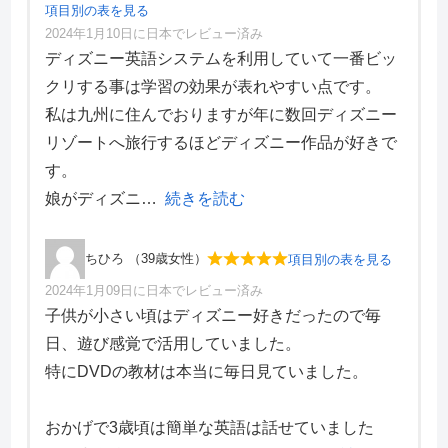
項目別の表を見る
2024年1月10日に日本でレビュー済み
語彙数
およそ2400
項目別評価
ディズニー英語システムを利用していて一番ビッ
クリする事は学習の効果が表れやすい点です。
公式サイト
https://world-family.co.jp/
価格・料金
4
私は九州に住んでおりますが年に数回ディズニー
学習効果
4
リゾートへ旅行するほどディズニー作品が好きで
サポート体制
5
デザイン性
3
す。
ディズニー英語システム（DWE）の特
娘がディズニ
続きを読む
徴
オールイングリッシュ
ちひろ （39歳女性）
項目別の表を見る
会員向けイベントや英語教室などがある
2024年1月09日に日本でレビュー済み
項目別評価
子供が小さい頃はディズニー好きだったので毎
会員は毎週ネイティブと英語で電話をすることが
日、遊び感覚で活用していました。
できる
価格・料金
5
特にDVDの教材は本当に毎日見ていました。
ユーザ同士の情報交換の場（SNSやサークルな
学習効果
5
ど）がある
サポート体制
5
デザイン性
5
おかげで3歳頃は簡単な英語は話せていました