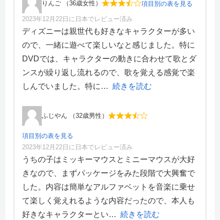
りんご （36歳女性）
項目別の表を見る
2023年12月22日に日本でレビュー済み
項目別評価
ディズニーは親世代も好きなキャラクターが多い
ので、一緒に遊べて楽しいなと感じました。特に
価格・料金
4
DVDでは、キャラクターの動きに合わせて歌とダ
学習効果
4
ンスが繰り返し流れるので、歌を覚える感覚で楽
サポート体制
4
デザイン性
1
しんでいました。特に
続きを読む
ふじやん （32歳男性）
項目別の表を見る
2023年12月22日に日本でレビュー済み
項目別評価
うちの子はミッキーマウスとミニーマウスが大好
きなので、まずパッケージをみた段階で大興奮で
価格・料金
4
した。内容は簡単なアルファベットを音楽に乗せ
学習効果
4
て楽しく覚えれるような内容だったので、本人も
サポート体制
5
デザイン性
2
好きなキャラクターとい
続きを読む