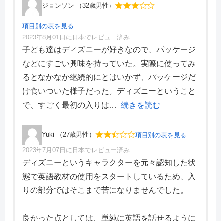
ジョンソン （32歳男性）
項目別の表を見る
2023年8月01日に日本でレビュー済み
項目別評価
子ども達はディズニーが好きなので、パッケージ
などにすごい興味を持っていた。実際に使ってみ
価格・料金
3
るとなかなか継続的にとはいかず、パッケージだ
学習効果
3
け食いついた様子だった。ディズニーということ
サポート体制
4
デザイン性
2
で、すごく最初の入りは
続きを読む
Yuki （27歳男性）
項目別の表を見る
2023年7月07日に日本でレビュー済み
項目別評価
ディズニーというキャラクターを元々認知した状
態で英語教材の使用をスタートしているため、入
価格・料金
3
りの部分ではそこまで苦になりませんでした。
学習効果
3
サポート体制
3
デザイン性
2
良かった点としては、単純に英語を話せるように