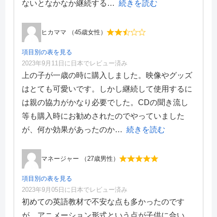
デザイン性
3
ないとなかなか継続する
続きを読む
ヒカママ （45歳女性）
項目別の表を見る
2023年9月11日に日本でレビュー済み
項目別評価
上の子が一歳の時に購入しました。映像やグッズ
はとても可愛いです。しかし継続して使用するに
価格・料金
3
は親の協力がかなり必要でした。CDの聞き流し
学習効果
2
等も購入時にお勧めされたのでやっていました
サポート体制
4
デザイン性
1
が、何か効果があったのか
続きを読む
マネージャー （27歳男性）
項目別の表を見る
2023年9月05日に日本でレビュー済み
項目別評価
初めての英語教材で不安な点も多かったのです
が、アニメーション形式という点が子供に合い、