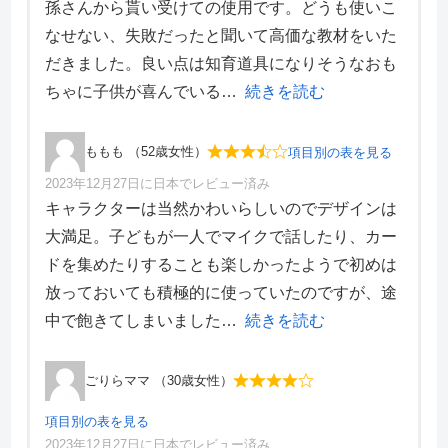
孫さんから貰い受けての使用です。どうも使いこ
価格・料金
1
なせない、失敗だったと聞いて高価な教材をいた
学習効果
1
だきました。良い点は知育道具になりそうなおも
サポート体制
1
デザイン性
1
ちゃに子供が喜んでいる
続きを読む
ももも （52歳女性）
項目別の表を見る
2023年12月27日に日本でレビュー済み
項目別評価
キャラクターは当然かわいらしいのでデザインは
大満足。子どもが一人でマイクで話したり、カー
価格・料金
3
ドを集めたりすることも楽しかったようで初めは
学習効果
3
放っておいても積極的に使っていたのですが、途
サポート体制
4
デザイン性
3
中で飽きてしまいました
続きを読む
ごりらママ （30歳女性）
項目別の表を見る
2023年12月27日に日本でレビュー済み