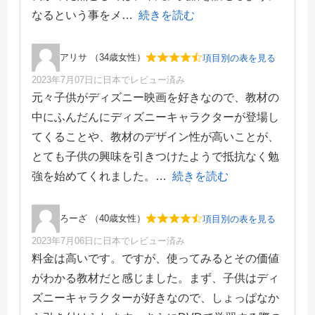
なるという事をメ
続きを読む
アリサ （34歳女性）
項目別の表を見る
2023年7月07日に日本でレビュー済み
項目別評価
元々子供がディズニー映画を好きなので、教材の
中にふんだんにディズニーキャラクターが登場し
価格・料金
5
てくることや、教材のデザイン性が高いことが、
学習効果
5
とても子供の興味を引きつけたようで抵抗なく勉
サポート体制
4
デザイン性
4
強を始めてくれました。
続きを読む
ろーざ （40歳女性）
項目別の表を見る
2023年7月06日に日本でレビュー済み
項目別評価
料金は高いです。ですが、使ってみるとその価値
がわかる教材だと感じました。まず、子供はディ
価格・料金
5
ズニーキャラクターが好きなので、しょっぱなか
学習効果
5