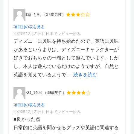
時計と机 （37歳男性）
項目別の表を見る
2023年12月21日に日本でレビュー済み
項目別評価
ディズニーに興味を持ち始めたので、英語に興味
があるというよりは、ディズニーキャラクターが
価格・料金
4
好きでおもちゃの一環として遊んでいます。しか
学習効果
3
し、本人は遊んでいるだけのようですが、自然と
サポート体制
4
デザイン性
1
英語を覚えているようで
続きを読む
KO_1403 （39歳男性）
項目別の表を見る
2023年12月21日に日本でレビュー済み
項目別評価
■良かった点
日常的に英語を聞かせるグッズや英語に関連する
価格・料金
4