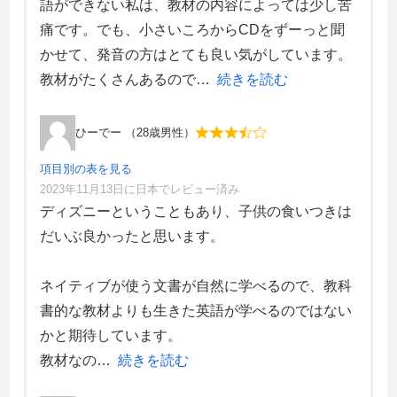
語ができない私は、教材の内容によっては少し苦
価格・料金
4
痛です。でも、小さいころからCDをずーっと聞
学習効果
4
かせて、発音の方はとても良い気がしています。
サポート体制
5
デザイン性
3
教材がたくさんあるので
続きを読む
ひーでー （28歳男性）
項目別の表を見る
2023年11月13日に日本でレビュー済み
項目別評価
ディズニーということもあり、子供の食いつきは
だいぶ良かったと思います。
価格・料金
4
学習効果
3
ネイティブが使う文書が自然に学べるので、教科
サポート体制
5
デザイン性
3
書的な教材よりも生きた英語が学べるのではない
かと期待しています。
教材なの
続きを読む