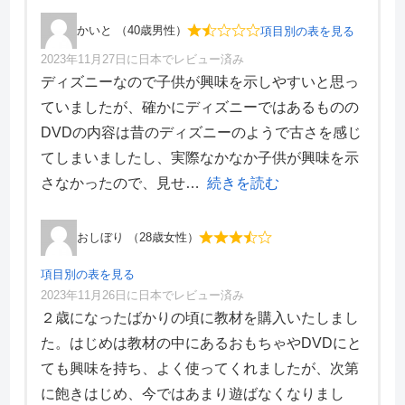
かいと （40歳男性）
項目別の表を見る
2023年11月27日に日本でレビュー済み
項目別評価
ディズニーなので子供が興味を示しやすいと思っ
ていましたが、確かにディズニーではあるものの
価格・料金
2
DVDの内容は昔のディズニーのようで古さを感じ
学習効果
2
てしまいましたし、実際なかなか子供が興味を示
サポート体制
2
デザイン性
1
さなかったので、見せ
続きを読む
おしぼり （28歳女性）
項目別の表を見る
2023年11月26日に日本でレビュー済み
項目別評価
２歳になったばかりの頃に教材を購入いたしまし
た。はじめは教材の中にあるおもちゃやDVDにと
価格・料金
3
ても興味を持ち、よく使ってくれましたが、次第
学習効果
3
に飽きはじめ、今ではあまり遊ばなくなりまし
サポート体制
4