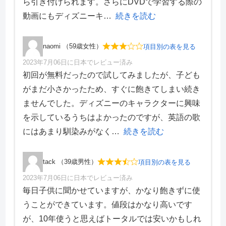
ら引き付けられます。さらにDVDで学習する際の
サポート体制
5
デザイン性
3
動画にもディズニーキ
続きを読む
naomi （59歳女性）
項目別の表を見る
2023年7月06日に日本でレビュー済み
項目別評価
初回が無料だったので試してみましたが、子ども
がまだ小さかったため、すぐに飽きてしまい続き
価格・料金
3
ませんでした。ディズニーのキャラクターに興味
学習効果
3
を示しているうちはよかったのですが、英語の歌
サポート体制
3
デザイン性
3
にはあまり馴染みがなく
続きを読む
tack （39歳男性）
項目別の表を見る
2023年7月06日に日本でレビュー済み
項目別評価
毎日子供に聞かせていますが、かなり飽きずに使
うことができています。値段はかなり高いです
価格・料金
4
が、10年使うと思えばトータルでは安いかもしれ
学習効果
4