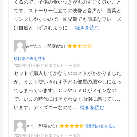
くるので、子供の食いつきがものすごく良いこと
価格・料金
3
です。ストーリー仕立ての映像と音声が、言葉と
学習効果
3
リンクしやすいので、幼児期でも簡単なフレーズ
サポート体制
5
デザイン性
2
は自然と口ずさむように
続きを読む
みずたま （38歳女性）
項目別の表を見る
2023年8月30日に日本でレビュー済み
項目別評価
セットで購入してかなりのコストがかかりました
が、うまく使いきれず子ども部屋の肥やしになっ
価格・料金
2
てしまっています。ＣＤやＤＶＤがメインなの
学習効果
3
で、いまの時代にはそぐわなく面倒に感じてしま
サポート体制
4
デザイン性
2
います。ディズニーなので
続きを読む
メイ （51歳女性）
項目別の表を見る
2023年8月03日に日本でレビュー済み