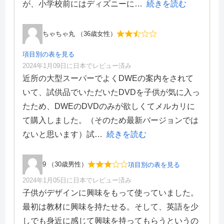
が、小学校前にはディズニーに
続きを読む
映像サンプル
ちゃちゃ丸 （36歳女性）
項目別の表を見る
2024年1月09日に日本でレビュー済み
項目別評価
近所の大型スーパーでよくDWEの案内をされて
いて、試供品でいただいたDVDを子供が気に入っ
価格・料金
3
たため、DWEのDVDのみが欲しくてメルカリに
学習効果
1
て購入しました。（そのため最新バージョンでは
サポート体制
3
デザイン性
2
ないと思います）試
続きを読む
9 （30歳男性）
項目別の表を見る
2024年1月05日に日本でレビュー済み
項目別評価
子供がデザインに興味をもって使っていました。
最初は教材に興味を持たせる。そして、英語を少
価格・料金
3
しでも身近に感じて興味を持ってもらうというの
学習効果
2