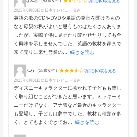
なみお （42歳女性）
項目別の表を見る
2023年8月03日に日本でレビュー済み
項目別評価
英語の歌のCDやDVDや単語の発音を聞けるもの
など母親の私がよいと思うものはたくさんありま
価格・料金
1
したが、実際子供に見せたり聞かせたりしても全
学習効果
1
く興味を示しませんでした。英語の教材を家まで
サポート体制
3
デザイン性
1
来て売りに来た営業の
続きを読む
ふわ （35歳女性）
項目別の表を見る
2023年8月01日に日本でレビュー済み
項目別評価
ディズニーキャラクターに惹かれて子どもも楽し
く取り組むことができたと思います。ミッキーミ
価格・料金
4
ニーだけでなく、アナ雪など最近のキャラクター
学習効果
3
も登場し、子どもは夢中でした。教材も種類が多
サポート体制
5
デザイン性
2
く、とてもよくできてお
続きを読む