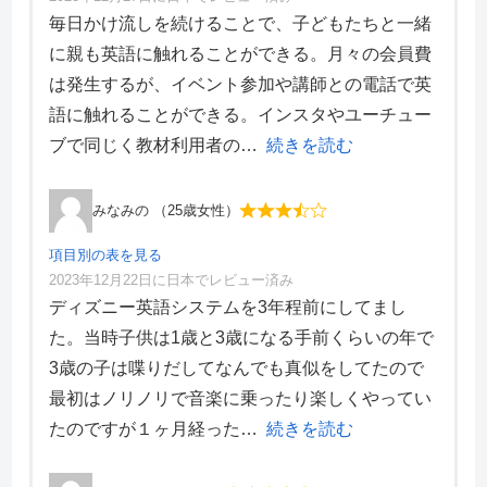
項目別評価
毎日かけ流しを続けることで、子どもたちと一緒
に親も英語に触れることができる。月々の会員費
価格・料金
5
は発生するが、イベント参加や講師との電話で英
学習効果
4
語に触れることができる。インスタやユーチュー
サポート体制
4
デザイン性
3
ブで同じく教材利用者の
続きを読む
みなみの （25歳女性）
項目別の表を見る
2023年12月22日に日本でレビュー済み
項目別評価
ディズニー英語システムを3年程前にしてまし
た。当時子供は1歳と3歳になる手前くらいの年で
価格・料金
3
3歳の子は喋りだしてなんでも真似をしてたので
学習効果
3
最初はノリノリで音楽に乗ったり楽しくやってい
サポート体制
5
デザイン性
2
たのですが１ヶ月経った
続きを読む