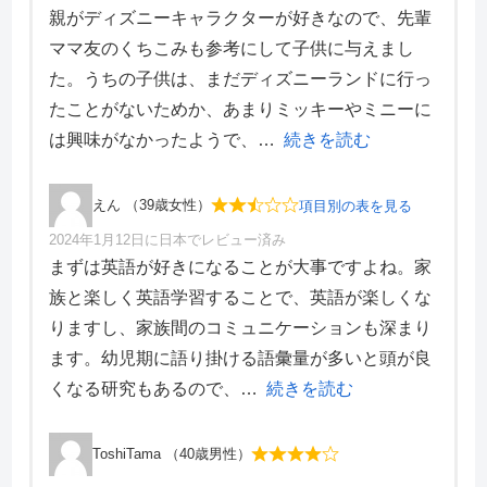
項目別評価
親がディズニーキャラクターが好きなので、先輩
価格
おおよそ18万～1000万円
ママ友のくちこみも参考にして子供に与えまし
価格・料金
3
た。うちの子供は、まだディズニーランドに行っ
学習効果
2
途中退会
可能
たことがないためか、あまりミッキーやミニーに
サポート体制
3
デザイン性
2
は興味がなかったようで、
続きを読む
収録内容
ブック
DVD
えん （39歳女性）
項目別の表を見る
CD
ワークブック
2024年1月12日に日本でレビュー済み
項目別評価
まずは英語が好きになることが大事ですよね。家
パペット
音声ペン
族と楽しく英語学習することで、英語が楽しくな
価格・料金
2
トークアロングカード
りますし、家族間のコミュニケーションも深まり
学習効果
2
プレイメイト(カード読み上げ）
ます。幼児期に語り掛ける語彙量が多いと頭が良
サポート体制
3
Blu-rayプレイヤー
デザイン性
2
くなる研究もあるので、
続きを読む
※購入セットにより異なる
ToshiTama （40歳男性）
キャラクター
ディズニー