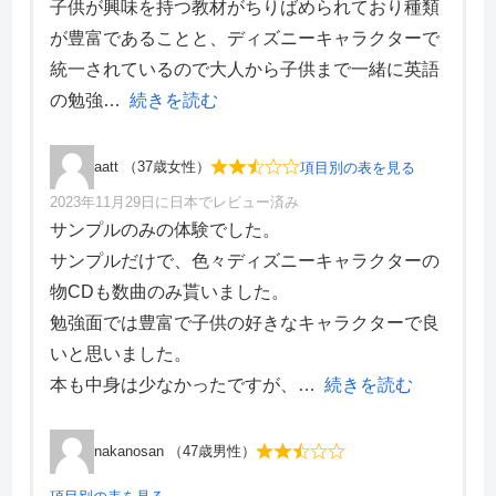
子供が興味を持つ教材がちりばめられており種類
学習効果
4
が豊富であることと、ディズニーキャラクターで
サポート体制
4
デザイン性
4
統一されているので大人から子供まで一緒に英語
の勉強
続きを読む
aatt （37歳女性）
項目別の表を見る
2023年11月29日に日本でレビュー済み
項目別評価
サンプルのみの体験でした。
サンプルだけで、色々ディズニーキャラクターの
価格・料金
4
物CDも数曲のみ貰いました。
学習効果
2
勉強面では豊富で子供の好きなキャラクターで良
サポート体制
4
デザイン性
1
いと思いました。
本も中身は少なかったですが、
続きを読む
nakanosan （47歳男性）