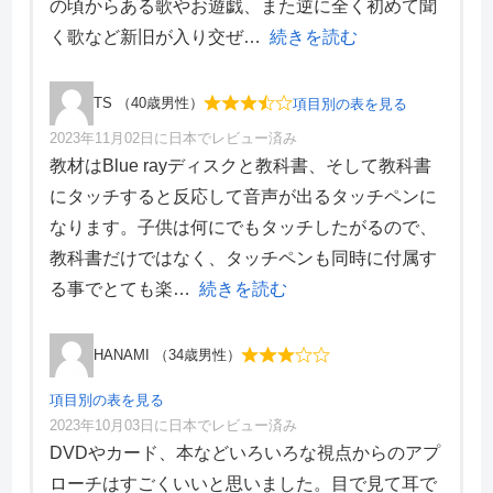
の頃からある歌やお遊戯、また逆に全く初めて聞
サポート体制
3
デザイン性
2
く歌など新旧が入り交ぜ
続きを読む
TS （40歳男性）
項目別の表を見る
2023年11月02日に日本でレビュー済み
項目別評価
教材はBlue rayディスクと教科書、そして教科書
にタッチすると反応して音声が出るタッチペンに
価格・料金
3
なります。子供は何にでもタッチしたがるので、
学習効果
3
教科書だけではなく、タッチペンも同時に付属す
サポート体制
4
デザイン性
3
る事でとても楽
続きを読む
HANAMI （34歳男性）
項目別の表を見る
2023年10月03日に日本でレビュー済み
項目別評価
DVDやカード、本などいろいろな視点からのアプ
ローチはすごくいいと思いました。目で見て耳で
価格・料金
3