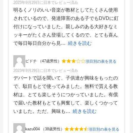
2023年9月29日に日本でレビュー済み
項目別評価
明るくノリのいい音楽が教材としてたくさん使用
されているので、発達障害のある子でもDVDに釘
価格・料金
5
付けになっていました。親しみのある大好きなミ
学習効果
4
ッキーがたくさん登場してくるので、とても喜ん
サポート体制
5
デザイン性
3
で毎日毎日自分から見
続きを読む
ピドチ （47歳男性）
項目別の表を見る
2023年9月29日に日本でレビュー済み
項目別評価
デパートで話を聞いて、子供達が興味をもったの
で、駄目もとで使ってみました。無料で貰える教
価格・料金
2
材は、とても楽しそうにつかっていました。有償
学習効果
2
で届いた教材もとても興奮して、楽しくつかって
サポート体制
5
デザイン性
3
いました。ただ、興味も
続きを読む
kazu004 （38歳男性）
項目別の表を見る