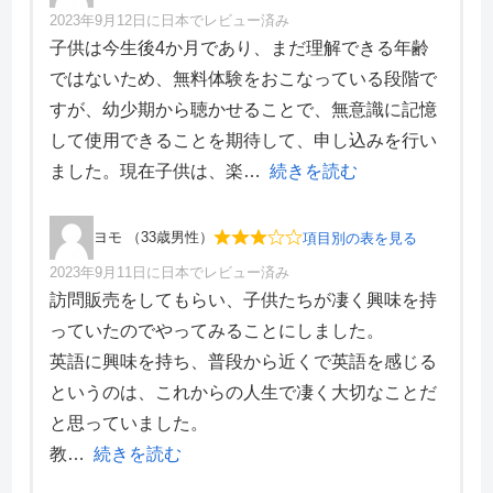
2023年9月12日に日本でレビュー済み
項目別評価
子供は今生後4か月であり、まだ理解できる年齢
ではないため、無料体験をおこなっている段階で
価格・料金
4
すが、幼少期から聴かせることで、無意識に記憶
学習効果
4
して使用できることを期待して、申し込みを行い
サポート体制
5
デザイン性
5
ました。現在子供は、楽
続きを読む
ヨモ （33歳男性）
項目別の表を見る
2023年9月11日に日本でレビュー済み
項目別評価
訪問販売をしてもらい、子供たちが凄く興味を持
っていたのでやってみることにしました。
価格・料金
3
英語に興味を持ち、普段から近くで英語を感じる
学習効果
3
というのは、これからの人生で凄く大切なことだ
サポート体制
3
デザイン性
3
と思っていました。
教
続きを読む