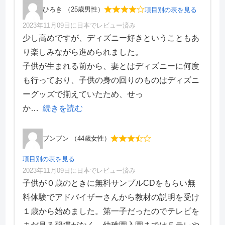
ひろき （25歳男性）
項目別の表を見る
2023年11月09日に日本でレビュー済み
項目別評価
少し高めですが、ディズニー好きということもあ
り楽しみながら進められました。
価格・料金
4
子供が生まれる前から、妻とはディズニーに何度
学習効果
4
も行っており、子供の身の回りのものはディズニ
サポート体制
5
デザイン性
3
ーグッズで揃えていたため、せっ
か
続きを読む
ブンブン （44歳女性）
項目別の表を見る
2023年11月09日に日本でレビュー済み
項目別評価
子供が０歳のときに無料サンプルCDをもらい無
料体験でアドバイザーさんから教材の説明を受け
価格・料金
3
１歳から始めました。第一子だったのでテレビを
学習効果
2