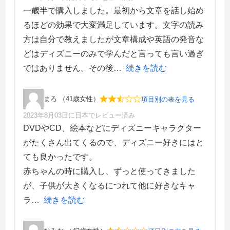
項目別評価
一歳半で購入しました。最初から文章を話し始め
るほどの効果で大変満足しています。文字の読み
価格・料金
4
方は自分で教えましたが文章構成や英語の発音な
学習効果
5
どはディズニーのみで学んだと言っても言い過ぎ
サポート体制
5
デザイン性
3
ではありません。その後
続きを読む
まろ （41歳女性）
項目別の表を見る
2023年8月03日に日本でレビュー済み
項目別評価
DVDやCD、絵本などにディズニーキャラクター
がたくさん出てくるので、ディズニー好きにはと
価格・料金
3
ても良かったです。
学習効果
3
赤ちゃんの時に購入し、ずっと使ってきました
サポート体制
3
デザイン性
2
が、子供が大きくなるにつれて他に好きなキャ
ラ
続きを読む