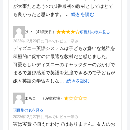
が大事だと思うので1番最初の教材としてはとて
サポート体制
4
デザイン性
3
も良かったと思います。
続きを読む
けい （41歳男性）
項目別の表を見る
2023年12月29日に日本でレビュー済み
項目別評価
ディズニー英語システムは子どもが嫌いな勉強を
積極的に促すのに最適な教材だと感じました。
価格・料金
5
可愛らしいディズニーのキャラクターのおかげで
学習効果
5
まるで遊び感覚で英語を勉強できるので子どもが
サポート体制
5
デザイン性
1
嫌々英語の学習をしな
続きを読む
まちこ （39歳女性）
項目別の表を見る
2023年12月27日に日本でレビュー済み
項目別評価
実は実費で揃えたわけではありません。友人のお